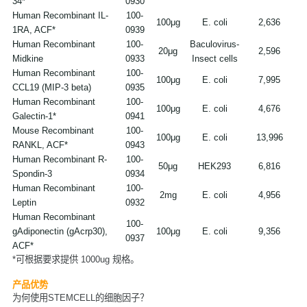
34*
0930
Human Recombinant IL-
100-
100μg
E. coli
2,636
1RA, ACF*
0939
Human Recombinant 
100-
Baculovirus-
20μg
2,596
Midkine
0933
Insect cells
Human Recombinant 
100-
100μg
E. coli
7,995
CCL19 (MIP-3 beta)
0935
Human Recombinant 
100-
100μg
E. coli
4,676
Galectin-1*
0941
Mouse Recombinant 
100-
100μg
E. coli
13,996
RANKL, ACF*
0943
Human Recombinant R-
100-
50μg
HEK293
6,816
Spondin-3
0934
Human Recombinant 
100-
2mg
E. coli
4,956
Leptin
0932
Human Recombinant 
100-
gAdiponectin (gAcrp30), 
100μg
E. coli
9,356
0937
ACF*
*可根据要求提供 1000ug 规格。
产品优势
为何使用STEMCELL的细胞因子？