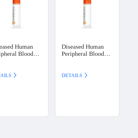
eased Human
Diseased Human
ipheral Blood
Peripheral Blood
ducts, Chronic
Products, Chronic
logenous
Lymphocytic
ukemia (CML)
Leukemia (CLL)
AILS 
DETAILS 