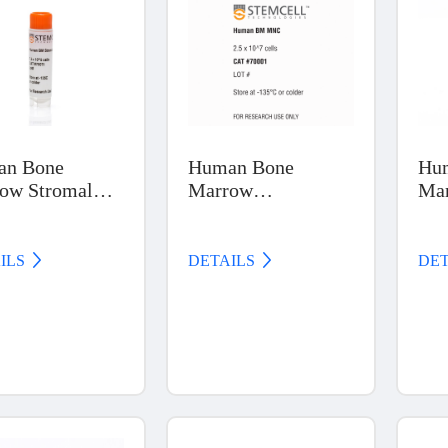
an Bone
Human Bone
Hu
ow Stromal
Marrow
Ma
, Frozen
Mononuclear Cells,
Cel
Frozen
ILS 
DETAILS 
DET