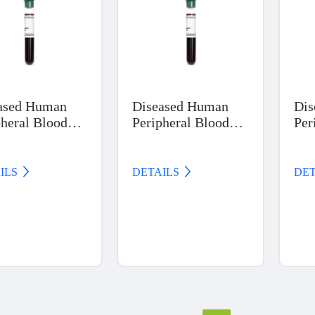
ased Human
Diseased Human
Dis
pheral Blood
Peripheral Blood
Per
ucts,
Products, Colorectal
Pro
metrial Cancer
Cancer
Mye
Le
ILS 
DETAILS 
DET