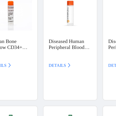
an Bone
Diseased Human
Dis
row CD34+
Peripheral Blood
Per
, Frozen
Products, Multiple
Pro
Myeloma (MM)
Can
ILS 
DETAILS 
DET