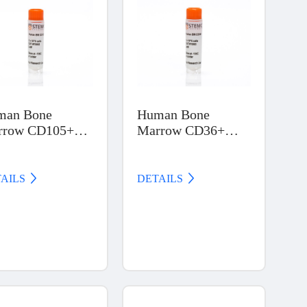
man Bone
Human Bone
rrow CD105+
Marrow CD36+
ls, Frozen
Cells, Frozen
AILS 
DETAILS 