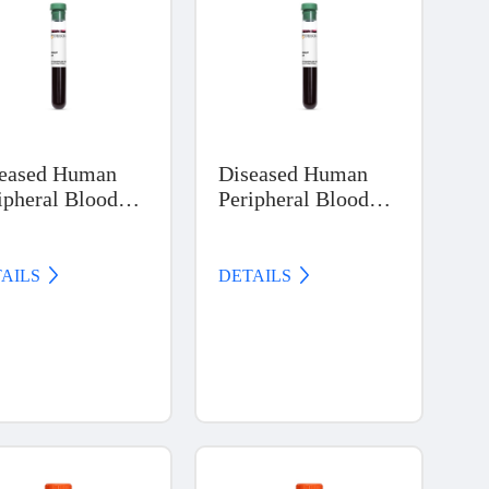
eased Human
Diseased Human
ipheral Blood
Peripheral Blood
ducts, Liver
Products, Kidney
cer
Cancer
AILS 
DETAILS 