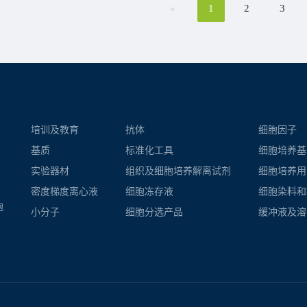
«
1
2
3
培训及教育
抗体
细胞因子
基质
标准化工具
细胞培养基
实验器材
组织及细胞培养解离试剂
细胞培养用
密度​梯度​离心液
细胞冻存液
细胞染料和
胞
小分子
细胞分选产品
缓冲液及溶