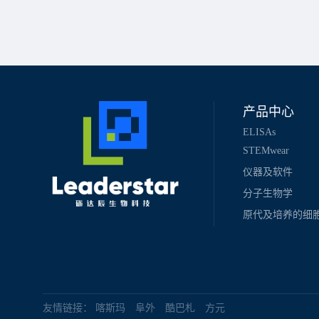
产品中心
ELISAs
STEMwear
仪器及软件
分子生物学
原代及培养的细
友情链接：
喀斯玛
阜外
酷巴札
方元